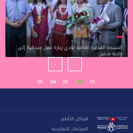
الأخبار
أوت 07, 2026
السيدة المديرة العامة تؤدي زيارة عمل ميدانية إلى
ولاية مدنين
›
‹
05
04
03
02
01
هياكل التأطير
الصناعات التقليدية